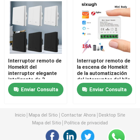
Interruptor teledirigido inalámbrico
Interruptor del tacto de Zigbee
Zócalo elegante de Wifi
Interruptor remoto de
Interruptor remoto de
Homekit del
la escena de Homekit
interruptor elegante
de la automatización
Zócalo elegante de Zigbee
inteligente de 3
del interruptor del hilo
maneras
de Homekit del control
Enviar Consulta
Enviar Consulta
de la voz
Zócalo elegante de Homekit
Interruptor inalámbrico autopropulsado
Inicio
Mapa del Sitio
Contactar Ahora
Desktop Site
Mapa del Sitio
Política de privacidad
Sensor de alarma inteligente