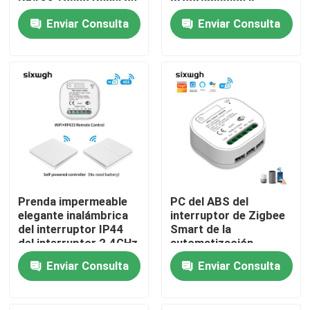
RF433 1gang Panel de
programación y
vidrio de lujo Control
automatización
Enviar Consulta
Enviar Consulta
remoto Interruptor de
Viaje de la fábrica
luz soporte de control
de voz
Control de calidad
Éntrenos en contacto con
Pida una cita
Prenda impermeable
PC del ABS del
Interruptor elegante de Homekit
elegante inalámbrica
interruptor de Zigbee
del interruptor IP44
Smart de la
del interruptor 2.4GHz
automatización
de Zigbee
casera
Interruptores inteligentes WiFi
Enviar Consulta
Enviar Consulta
Interruptor inteligente Zigbee