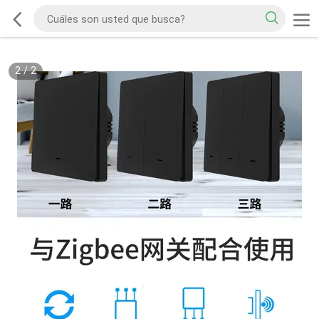
2
/
2