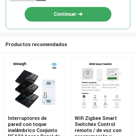
Continuar
Productos recomendados
Hogar
Productos
Interruptores de
Wifi Zigbee Smart
pared con toque
Switches Control
inalámbrico Conjunto
remoto / de voz con
Sobre nosotros