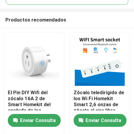
Productos recomendados
El Pin DIY Wifi del
Zócalo teledirigido de
Hogar
zócalo 16A 2 de
los Wi Fi Homekit
Smart Homekit del
Smart 2,6 onzas de
enchufe de los
zócalo al aire libre
Productos
E.E.U.U. permitió el
remoto
Enviar Consulta
Enviar Consulta
zócalo del enchufe
Sobre nosotros