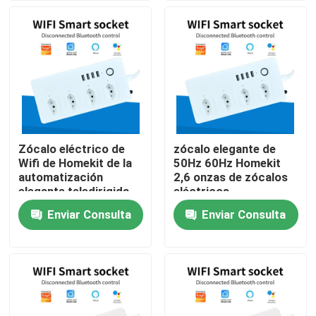
Viaje de la fábrica
Control de calidad
Éntrenos en contacto con
Zócalo eléctrico de
zócalo elegante de
Wifi de Homekit de la
50Hz 60Hz Homekit
Pida una cita
automatización
2,6 onzas de zócalos
elegante teledirigida
eléctricos
del zócalo
teledirigidos del USB
Enviar Consulta
Enviar Consulta
Interruptor elegante de Homekit
Interruptores inteligentes WiFi
Interruptor inteligente Zigbee