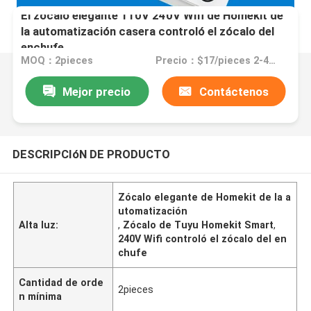
El zócalo elegante 110V 240V Wifi de Homekit de
la automatización casera controló el zócalo del
enchufe
MOQ：2pieces
Precio：$17/pieces 2-499pieces
Mejor precio
Contáctenos
DESCRIPCIóN DE PRODUCTO
Zócalo elegante de Homekit de la a
utomatización
Alta luz:
,
Zócalo de Tuyu Homekit Smart
,
240V Wifi controló el zócalo del en
chufe
Cantidad de orde
2pieces
n mínima