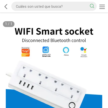
1
/
1