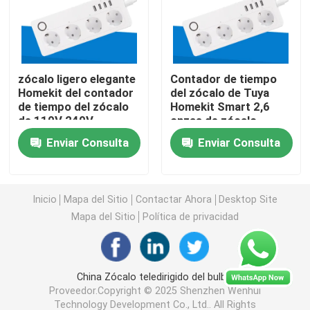
Interruptor teledirigido inalámbrico
zócalo ligero elegante
Contador de tiempo
Interruptor del tacto de Zigbee
Homekit del contador
del zócalo de Tuya
de tiempo del zócalo
Homekit Smart 2,6
de 110V 240V
onzas de zócalo
Zócalo elegante de Wifi
Homekit Smart
teledirigido del bulbo
Enviar Consulta
Enviar Consulta
Zócalo elegante de Zigbee
Inicio
Mapa del Sitio
Contactar Ahora
Desktop Site
Zócalo elegante de Homekit
Mapa del Sitio
Política de privacidad
Interruptor inalámbrico autopropulsado
China Zócalo teledirigido del bulbo
Proveedor.Copyright © 2025 Shenzhen Wenhui
Sensor de alarma inteligente
Technology Development Co., Ltd.. All Rights