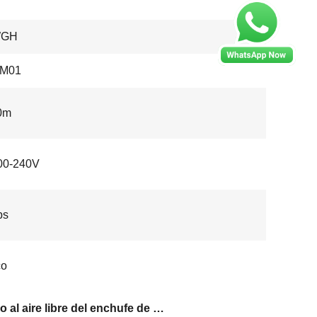
WGH
M01
0m
00-240V
bs
co
zócalo al aire libre del enchufe de 240V Wifi