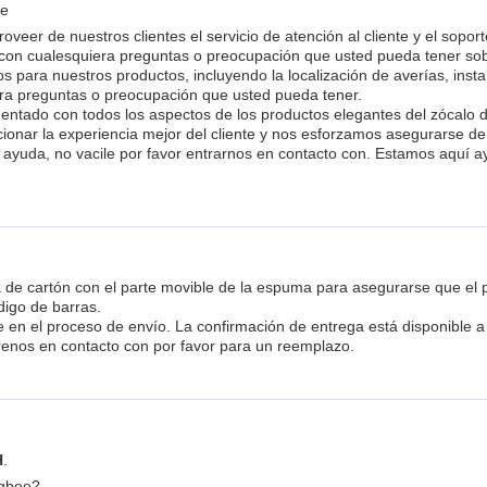
ee
veer de nuestros clientes el servicio de atención al cliente y el sopor
 con cualesquiera preguntas o preocupación que usted pueda tener sob
os para nuestros productos, incluyendo la localización de averías, ins
iera preguntas o preocupación que usted pueda tener.
mentado con todos los aspectos de los productos elegantes del zócalo
onar la experiencia mejor del cliente y nos esforzamos asegurarse de 
a ayuda, no vacile por favor entrarnos en contacto con. Estamos aquí 
de cartón con el parte movible de la espuma para asegurarse que el p
digo de barras.
e en el proceso de envío. La confirmación de entrega está disponible a 
trenos en contacto con por favor para un reemplazo.
H
.
igbee?