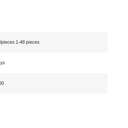
/pieces 1-48 pieces
ays
00