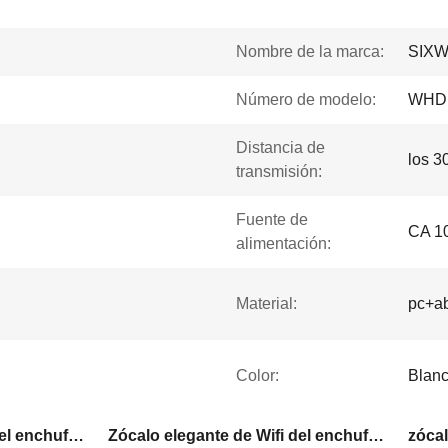
Nombre de la marca:
SIX
Número de modelo:
WHD
Distancia de
los 3
transmisión:
Fuente de
CA 1
alimentación:
Material:
pc+a
Color:
Blan
Zócalo elegante de Wifi del enchufe del ABS
Zócalo elegante de Wifi del enchufe de la PC