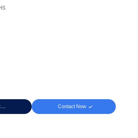
HS
cio
Contact Now