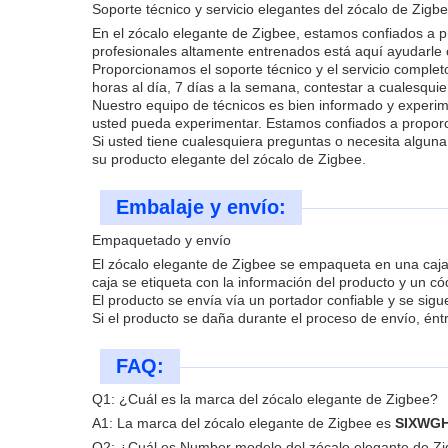
Soporte técnico y servicio elegantes del zócalo de Zigb
En el zócalo elegante de Zigbee, estamos confiados a pro
profesionales altamente entrenados está aquí ayudarle
Proporcionamos el soporte técnico y el servicio complet
horas al día, 7 días a la semana, contestar a cualesqu
Nuestro equipo de técnicos es bien informado y experi
usted pueda experimentar. Estamos confiados a proporci
Si usted tiene cualesquiera preguntas o necesita algun
su producto elegante del zócalo de Zigbee.
Embalaje y envío:
Empaquetado y envío
El zócalo elegante de Zigbee se empaqueta en una caja 
caja se etiqueta con la información del producto y un có
El producto se envía vía un portador confiable y se sigu
Si el producto se daña durante el proceso de envío, én
FAQ:
Q1: ¿Cuál es la marca del zócalo elegante de Zigbee?
A1: La marca del zócalo elegante de Zigbee es
SIXWG
Q2: ¿Cuál es Number modelo del zócalo elegante de Z