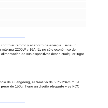
controlar remoto y el ahorro de energía. Tiene un
rga máxima 2200W y 16A. Es no sólo económico de
 alimentación de sus dispositivos desde cualquier lugar
incia de Guangdong,
el tamaño
de 50*50*84m m,
la
l peso
de 150g. Tiene un diseño
elegante
y es FCC