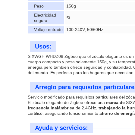
Peso
150g
Electricidad
Sí
segura
Voltaje entrado
100-240V, 50/60Hz
Usos:
SIXWGH WHDZ08 Zigbee que el zócalo elegante es un dis
cuerpo compacto y pesa solamente 150g, y su temperat
energía pero también ofrece seguridad y confiabilidad. 
del mundo. Es perfecta para los hogares que necesitan a
Arreglo para requisitos particulare
Servicio modificado para requisitos particulares del zóc
El zócalo elegante de Zigbee ofrece una
marca de
SIX
frecuencia inalámbrica
de 2.4GHz,
trabajando la hu
certificó, asegurando funcionamiento
ahorro de energí
Ayuda y servicios: