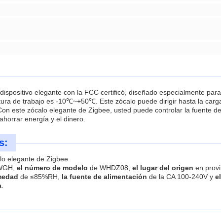
positivo elegante con la FCC certificó, diseñado especialmente para 
ura de trabajo es -10℃~+50℃. Este zócalo puede dirigir hasta la ca
Con este zócalo elegante de Zigbee, usted puede controlar la fuente de
horrar energía y el dinero.
s:
alo elegante de Zigbee
WGH,
el número de modelo
de WHDZ08,
el lugar del origen
en prov
medad
de ≤85%RH,
la fuente de alimentación
de la CA 100-240V y
e
a
.