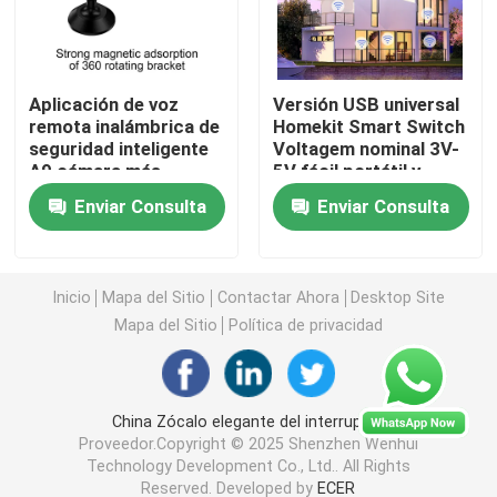
Interruptor teledirigido inalámbrico
Aplicación de voz
Versión USB universal
remota inalámbrica de
Homekit Smart Switch
Interruptor del tacto de Zigbee
seguridad inteligente
Voltagem nominal 3V-
A9 cámara más
5V fácil portátil y
rentable soporte de
soporte de control
Zócalo elegante de Wifi
Enviar Consulta
Enviar Consulta
control de la
remoto muchas
aplicación y funciones
funciones
de control remoto
Zócalo elegante de Zigbee
Inicio
Mapa del Sitio
Contactar Ahora
Desktop Site
Mapa del Sitio
Política de privacidad
Zócalo elegante de Homekit
Interruptor inalámbrico autopropulsado
China Zócalo elegante del interruptor
Proveedor.Copyright © 2025 Shenzhen Wenhui
Technology Development Co., Ltd.. All Rights
Sensor de alarma inteligente
Reserved. Developed by
ECER