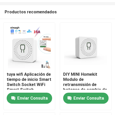
Productos recomendados
tuya wifi Aplicación de
DIY MINI Homekit
tiempo de inicio Smart
Modulo de
Hogar
Switch Socket WiFi
retransmisión de
Smart Switch
botones de cambio de
Interruptor Inteligente
pared Modificador
Productos
Enviar Consulta
Enviar Consulta
soporte de relé de
Trabajar con tuya
control de voz
aplicación wifi
soporte de función de
Sobre nosotros