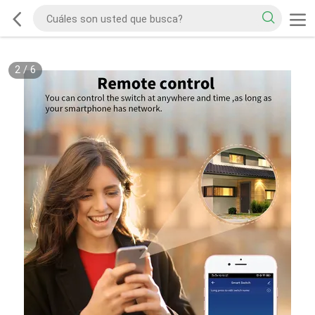
2
/
6