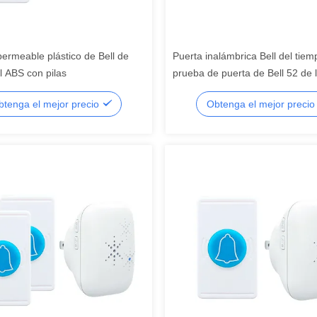
ermeable plástico de Bell de
Puerta inalámbrica Bell del tiem
l ABS con pilas
prueba de puerta de Bell 52 de 
carillones LED de la prenda im
btenga el mejor precio
Obtenga el mejor preci
inalámbrica del indicador