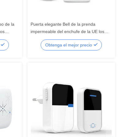
po de la
Puerta elegante Bell de la prenda
los
impermeable del enchufe de la UE los
permeable
E.E.U.U. Reino Unido del timbre de IP44
o
Obtenga el mejor precio
Tuya