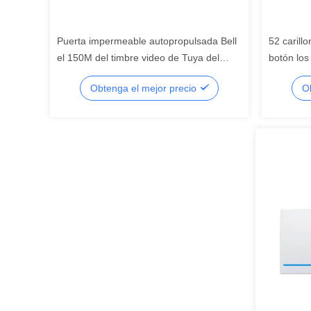
Puerta impermeable autopropulsada Bell
52 carill
el 150M del timbre video de Tuya del
botón los
enchufe de la UE Reino Unido de los
Obtenga el mejor precio
O
E.E.U.U.