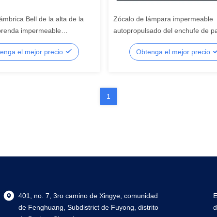
ámbrica Bell de la alta de la
Zócalo de lámpara impermeable
 prenda impermeable
autopropulsado del enchufe de p
e inalámbrica del timbre los
teledirigido el 150M Remote Contr
enga el mejor precio
Obtenga el mejor precio
del timbre
1
401, no. 7, 3ro camino de Xingye, comunidad
E
de Fenghuang, Subdistrict de Fuyong, distrito
d