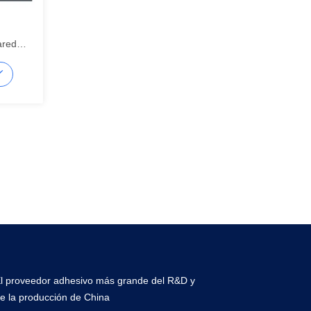
ared
ol Light
l proveedor adhesivo más grande del R&D y
e la producción de China