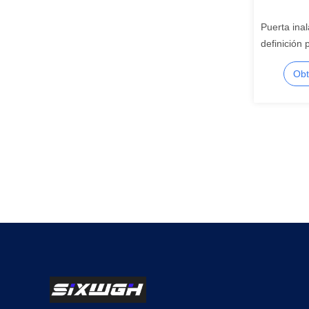
Puerta inal
definición
impermeabl
Obt
300m